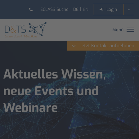
DE
EN
ECLASS Suche
Login
Menü
Jetzt Kontakt aufnehmen
Aktuelles Wissen,
neue Events und
Webinare