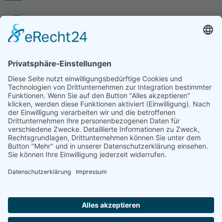
+49 (0)2336 42828-28
© 2026
D&TS GmbH
. All rights reserved.