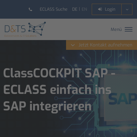
DE
EN
ECLASS Suche
Login
Menü
Jetzt Kontakt aufnehmen
ClassCOCKPIT SAP -
ECLASS einfach ins
SAP integrieren