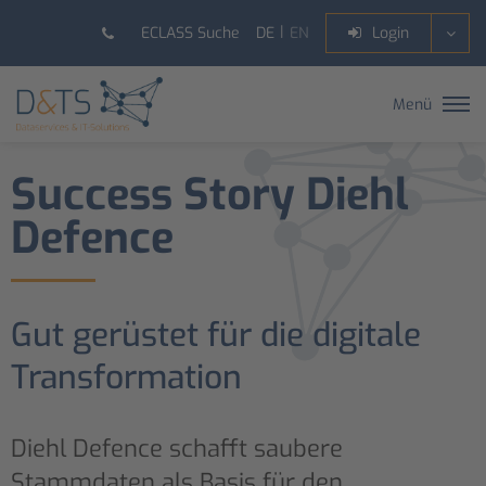
DE
EN
ECLASS Suche
Login
Menü
Success Story Diehl
Defence
Gut gerüstet für die digitale
Transformation
Diehl Defence schafft saubere
Stammdaten als Basis für den