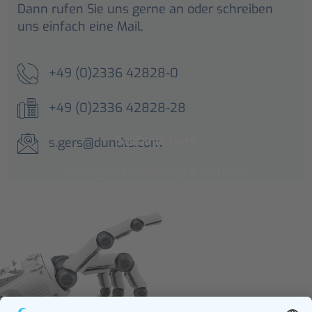
Dann rufen Sie uns gerne an oder schreiben
uns einfach eine Mail.
+49 (0)2336 42828-0
+49 (0)2336 42828-28
Stefanie Gers
s.gers@dundts.com
Managerin Marketing & Vertrieb